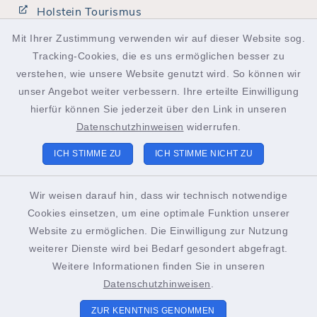
Holstein Tourismus
Mit Ihrer Zustimmung verwenden wir auf dieser Website sog.
Tracking-Cookies, die es uns ermöglichen besser zu
facebook
instagram
linkedin
youtube
podcast
verstehen, wie unsere Website genutzt wird. So können wir
unser Angebot weiter verbessern. Ihre erteilte Einwilligung
hierfür können Sie jederzeit über den Link in unseren
Datenschutzhinweisen
widerrufen.
Kontakt
ICH STIMME ZU
ICH STIMME NICHT ZU
Barrierefreiheit
Wir weisen darauf hin, dass wir technisch notwendige
Cookies einsetzen, um eine optimale Funktion unserer
Datenschutz
Website zu ermöglichen. Die Einwilligung zur Nutzung
weiterer Dienste wird bei Bedarf gesondert abgefragt.
Impressum
Weitere Informationen finden Sie in unseren
Sitemap
Datenschutzhinweisen
.
ZUR KENNTNIS GENOMMEN
Cookie-Einstellungen