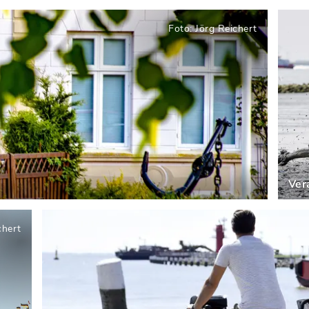
Sehenswürdigkeiten
Foto: Jörg Reichert
Ver
Akti
chert