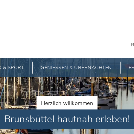
R
 & SPORT
GENIESSEN & ÜBERNACHTEN
FR
Herzlich willkommen
Brunsbüttel hautnah erleben!