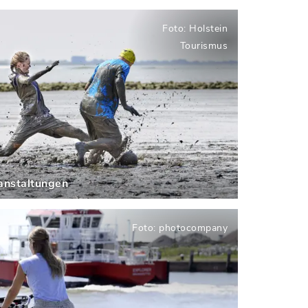
Foto: Holstein
Tourismus
anstaltungen
vitäten
Foto: photocompany