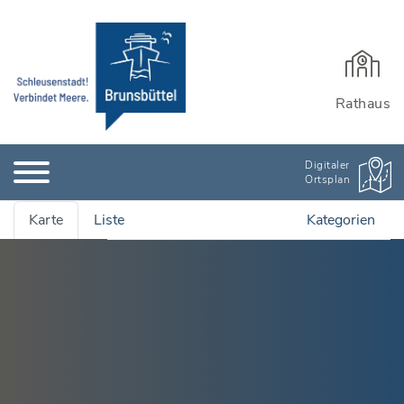
Rathaus
Digitaler
Ortsplan
Karte
Liste
Kategorien
Alle Adressen anzeigen
Ämter & Öffentliche Einrichtungen
Quartiersmanagement
Bauen, Wohnen & Garten
Rathaus und Einrichtungen
Bildung & Kinderbetreuung
Wichtige Adressen
Stadtarchiv
Kinderbetreuung
Branchenbuch