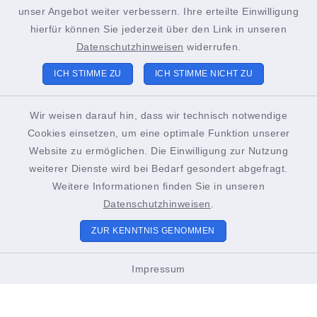
+49 4852 391-193
unser Angebot weiter verbessern. Ihre erteilte Einwilligung
sachgebiet21@stadt-brunsbuettel.de
hierfür können Sie jederzeit über den Link in unseren
Datenschutzhinweisen
widerrufen.
ICH STIMME ZU
ICH STIMME NICHT ZU
Tourist-Info Brunsbüttel
Gustav-Meyer-Platz 2
Wir weisen darauf hin, dass wir technisch notwendige
Cookies einsetzen, um eine optimale Funktion unserer
25541 Brunsbüttel
Website zu ermöglichen. Die Einwilligung zur Nutzung
+49 4852 391-186
weiterer Dienste wird bei Bedarf gesondert abgefragt.
Weitere Informationen finden Sie in unseren
touristinformation@stadt-brunsbuettel.de
Datenschutzhinweisen
.
ZUR KENNTNIS GENOMMEN
Öffnungszeiten Tourist-Info
Impressum
01. März bis Oktober
Montags bis Freitags