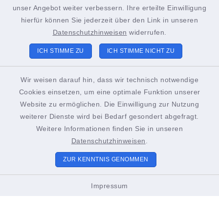
+49 4852 391-193
unser Angebot weiter verbessern. Ihre erteilte Einwilligung
sachgebiet21@stadt-brunsbuettel.de
hierfür können Sie jederzeit über den Link in unseren
Datenschutzhinweisen
widerrufen.
ICH STIMME ZU
ICH STIMME NICHT ZU
Tourist-Info Brunsbüttel
Gustav-Meyer-Platz 2
Wir weisen darauf hin, dass wir technisch notwendige
Cookies einsetzen, um eine optimale Funktion unserer
25541 Brunsbüttel
Website zu ermöglichen. Die Einwilligung zur Nutzung
+49 4852 391-186
weiterer Dienste wird bei Bedarf gesondert abgefragt.
Weitere Informationen finden Sie in unseren
touristinformation@stadt-brunsbuettel.de
Datenschutzhinweisen
.
ZUR KENNTNIS GENOMMEN
Öffnungszeiten Tourist-Info
Impressum
01. März bis Oktober
Montags bis Freitags