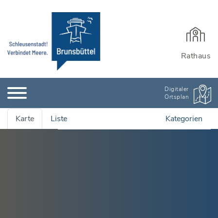
Rathaus
Digitaler
Ortsplan
Karte
Liste
Kategorien
Alle Adressen anzeigen
Ämter & Öffentliche Einrichtungen
Quartiersmanagement
Bauen, Wohnen & Garten
Rathaus und Einrichtungen
Bildung & Kinderbetreuung
Wichtige Adressen
Stadtarchiv
Kinderbetreuung
Branchenbuch