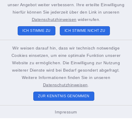
+49 4852 391-193
unser Angebot weiter verbessern. Ihre erteilte Einwilligung
sachgebiet21@stadt-brunsbuettel.de
hierfür können Sie jederzeit über den Link in unseren
Datenschutzhinweisen
widerrufen.
ICH STIMME ZU
ICH STIMME NICHT ZU
Tourist-Info Brunsbüttel
Gustav-Meyer-Platz 2
Wir weisen darauf hin, dass wir technisch notwendige
Cookies einsetzen, um eine optimale Funktion unserer
25541 Brunsbüttel
Website zu ermöglichen. Die Einwilligung zur Nutzung
+49 4852 391-186
weiterer Dienste wird bei Bedarf gesondert abgefragt.
Weitere Informationen finden Sie in unseren
touristinformation@stadt-brunsbuettel.de
Datenschutzhinweisen
.
ZUR KENNTNIS GENOMMEN
Öffnungszeiten Tourist-Info
Impressum
01. März bis Oktober
Montags bis Freitags