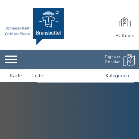
Rathaus
Digitaler
Ortsplan
Karte
Liste
Kategorien
Alle Adressen anzeigen
Ämter & Öffentliche Einrichtungen
Quartiersmanagement
Bauen, Wohnen & Garten
Rathaus und Einrichtungen
Bildung & Kinderbetreuung
Wichtige Adressen
Stadtarchiv
Kinderbetreuung
Branchenbuch