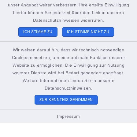
+49 4852 391-193
unser Angebot weiter verbessern. Ihre erteilte Einwilligung
sachgebiet21@stadt-brunsbuettel.de
hierfür können Sie jederzeit über den Link in unseren
Datenschutzhinweisen
widerrufen.
ICH STIMME ZU
ICH STIMME NICHT ZU
Tourist-Info Brunsbüttel
Gustav-Meyer-Platz 2
Wir weisen darauf hin, dass wir technisch notwendige
Cookies einsetzen, um eine optimale Funktion unserer
25541 Brunsbüttel
Website zu ermöglichen. Die Einwilligung zur Nutzung
+49 4852 391-186
weiterer Dienste wird bei Bedarf gesondert abgefragt.
Weitere Informationen finden Sie in unseren
touristinformation@stadt-brunsbuettel.de
Datenschutzhinweisen
.
ZUR KENNTNIS GENOMMEN
Öffnungszeiten Tourist-Info
Impressum
01. März bis Oktober
Montags bis Freitags