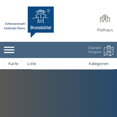
Rathaus
Digitaler
Ortsplan
Karte
Liste
Kategorien
Alle Adressen anzeigen
Ämter & Öffentliche Einrichtungen
Quartiersmanagement
Bauen, Wohnen & Garten
Rathaus und Einrichtungen
Bildung & Kinderbetreuung
Wichtige Adressen
Stadtarchiv
Kinderbetreuung
Branchenbuch