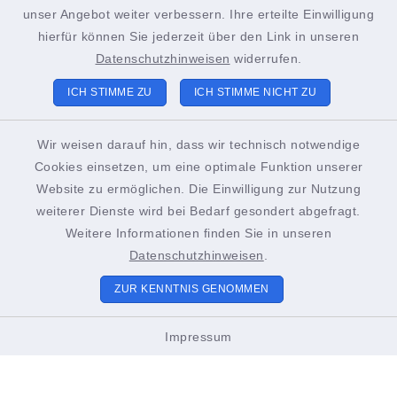
+49 4852 391-193
unser Angebot weiter verbessern. Ihre erteilte Einwilligung
sachgebiet21@stadt-brunsbuettel.de
hierfür können Sie jederzeit über den Link in unseren
Datenschutzhinweisen
widerrufen.
ICH STIMME ZU
ICH STIMME NICHT ZU
Tourist-Info Brunsbüttel
Gustav-Meyer-Platz 2
Wir weisen darauf hin, dass wir technisch notwendige
Cookies einsetzen, um eine optimale Funktion unserer
25541 Brunsbüttel
Website zu ermöglichen. Die Einwilligung zur Nutzung
+49 4852 391-186
weiterer Dienste wird bei Bedarf gesondert abgefragt.
Weitere Informationen finden Sie in unseren
touristinformation@stadt-brunsbuettel.de
Datenschutzhinweisen
.
ZUR KENNTNIS GENOMMEN
Öffnungszeiten Tourist-Info
Impressum
01. März bis Oktober
Montags bis Freitags