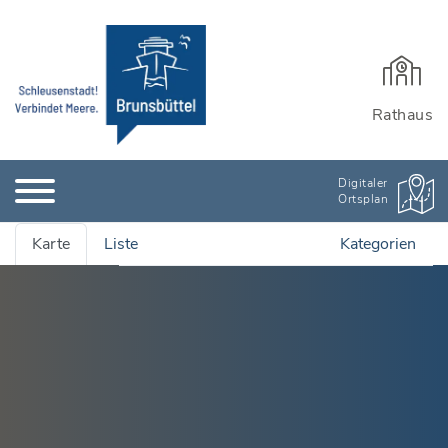
Rathaus
Digitaler
Ortsplan
Karte
Liste
Kategorien
Alle Adressen anzeigen
Ämter & Öffentliche Einrichtungen
Quartiersmanagement
Bauen, Wohnen & Garten
Rathaus und Einrichtungen
Bildung & Kinderbetreuung
Wichtige Adressen
Stadtarchiv
Kinderbetreuung
Branchenbuch