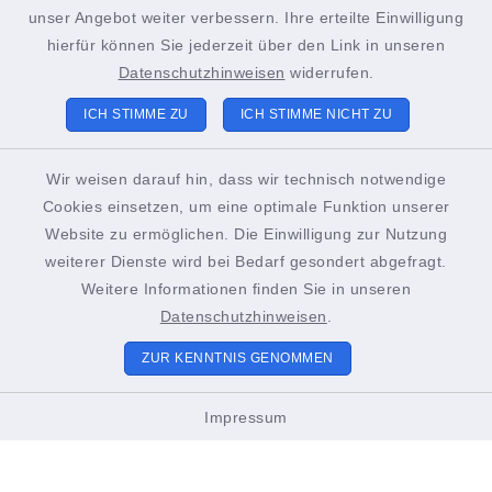
+49 4852 391-193
unser Angebot weiter verbessern. Ihre erteilte Einwilligung
sachgebiet21@stadt-brunsbuettel.de
hierfür können Sie jederzeit über den Link in unseren
Datenschutzhinweisen
widerrufen.
ICH STIMME ZU
ICH STIMME NICHT ZU
Tourist-Info Brunsbüttel
Gustav-Meyer-Platz 2
Wir weisen darauf hin, dass wir technisch notwendige
Cookies einsetzen, um eine optimale Funktion unserer
25541 Brunsbüttel
Website zu ermöglichen. Die Einwilligung zur Nutzung
+49 4852 391-186
weiterer Dienste wird bei Bedarf gesondert abgefragt.
Weitere Informationen finden Sie in unseren
touristinformation@stadt-brunsbuettel.de
Datenschutzhinweisen
.
ZUR KENNTNIS GENOMMEN
Öffnungszeiten Tourist-Info
Impressum
01. März bis Oktober
Montags bis Freitags