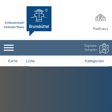
Rathaus
Digitaler
Ortsplan
Karte
Liste
Kategorien
Alle Adressen anzeigen
Ämter & Öffentliche Einrichtungen
Quartiersmanagement
Bauen, Wohnen & Garten
Rathaus und Einrichtungen
Bildung & Kinderbetreuung
Wichtige Adressen
Stadtarchiv
Kinderbetreuung
Branchenbuch