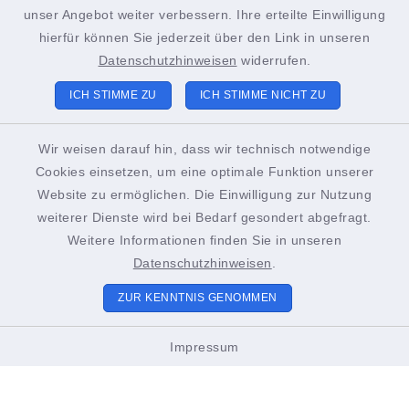
+49 4852 391-193
unser Angebot weiter verbessern. Ihre erteilte Einwilligung
sachgebiet21@stadt-brunsbuettel.de
hierfür können Sie jederzeit über den Link in unseren
Datenschutzhinweisen
widerrufen.
ICH STIMME ZU
ICH STIMME NICHT ZU
Tourist-Info Brunsbüttel
Gustav-Meyer-Platz 2
Wir weisen darauf hin, dass wir technisch notwendige
Cookies einsetzen, um eine optimale Funktion unserer
25541 Brunsbüttel
Website zu ermöglichen. Die Einwilligung zur Nutzung
+49 4852 391-186
weiterer Dienste wird bei Bedarf gesondert abgefragt.
Weitere Informationen finden Sie in unseren
touristinformation@stadt-brunsbuettel.de
Datenschutzhinweisen
.
ZUR KENNTNIS GENOMMEN
Öffnungszeiten Tourist-Info
Impressum
01. März bis Oktober
Montags bis Freitags