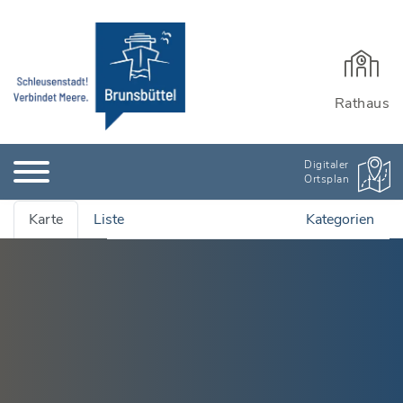
Rathaus
Digitaler
Ortsplan
Karte
Liste
Kategorien
Alle Adressen anzeigen
Ämter & Öffentliche Einrichtungen
Quartiersmanagement
Bauen, Wohnen & Garten
Rathaus und Einrichtungen
Bildung & Kinderbetreuung
Wichtige Adressen
Stadtarchiv
Kinderbetreuung
Branchenbuch