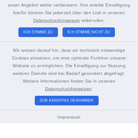
+49 4852 391-193
unser Angebot weiter verbessern. Ihre erteilte Einwilligung
sachgebiet21@stadt-brunsbuettel.de
hierfür können Sie jederzeit über den Link in unseren
Datenschutzhinweisen
widerrufen.
ICH STIMME ZU
ICH STIMME NICHT ZU
Tourist-Info Brunsbüttel
Gustav-Meyer-Platz 2
Wir weisen darauf hin, dass wir technisch notwendige
Cookies einsetzen, um eine optimale Funktion unserer
25541 Brunsbüttel
Website zu ermöglichen. Die Einwilligung zur Nutzung
+49 4852 391-186
weiterer Dienste wird bei Bedarf gesondert abgefragt.
Weitere Informationen finden Sie in unseren
touristinformation@stadt-brunsbuettel.de
Datenschutzhinweisen
.
ZUR KENNTNIS GENOMMEN
Öffnungszeiten Tourist-Info
Impressum
01. März bis Oktober
Montags bis Freitags