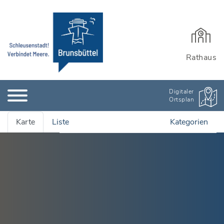
Rathaus
Digitaler
Ortsplan
Karte
Liste
Kategorien
Alle Adressen anzeigen
Ämter & Öffentliche Einrichtungen
Quartiersmanagement
Bauen, Wohnen & Garten
Rathaus und Einrichtungen
Bildung & Kinderbetreuung
Wichtige Adressen
Stadtarchiv
Kinderbetreuung
Branchenbuch