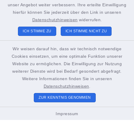
+49 4852 391-193
unser Angebot weiter verbessern. Ihre erteilte Einwilligung
sachgebiet21@stadt-brunsbuettel.de
hierfür können Sie jederzeit über den Link in unseren
Datenschutzhinweisen
widerrufen.
ICH STIMME ZU
ICH STIMME NICHT ZU
Tourist-Info Brunsbüttel
Gustav-Meyer-Platz 2
Wir weisen darauf hin, dass wir technisch notwendige
Cookies einsetzen, um eine optimale Funktion unserer
25541 Brunsbüttel
Website zu ermöglichen. Die Einwilligung zur Nutzung
+49 4852 391-186
weiterer Dienste wird bei Bedarf gesondert abgefragt.
Weitere Informationen finden Sie in unseren
touristinformation@stadt-brunsbuettel.de
Datenschutzhinweisen
.
ZUR KENNTNIS GENOMMEN
Öffnungszeiten Tourist-Info
Impressum
01. März bis Oktober
Montags bis Freitags