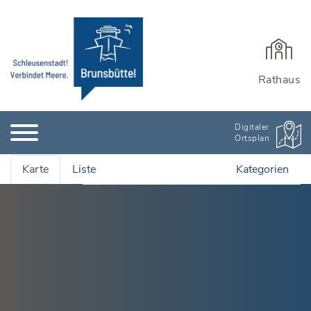
Rathaus
Digitaler
Ortsplan
Karte
Liste
Kategorien
Alle Adressen anzeigen
Ämter & Öffentliche Einrichtungen
Quartiersmanagement
Bauen, Wohnen & Garten
Rathaus und Einrichtungen
Bildung & Kinderbetreuung
Wichtige Adressen
Stadtarchiv
Kinderbetreuung
Branchenbuch