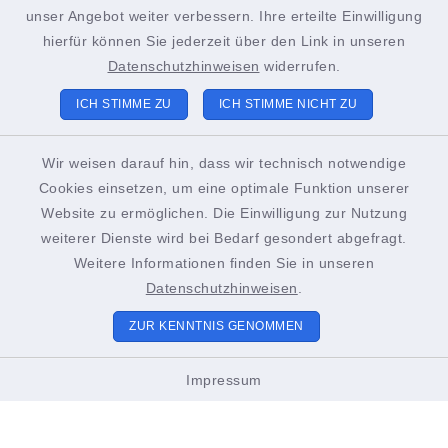
+49 4852 391-193
unser Angebot weiter verbessern. Ihre erteilte Einwilligung
sachgebiet21@stadt-brunsbuettel.de
hierfür können Sie jederzeit über den Link in unseren
Datenschutzhinweisen
widerrufen.
ICH STIMME ZU
ICH STIMME NICHT ZU
Tourist-Info Brunsbüttel
Gustav-Meyer-Platz 2
Wir weisen darauf hin, dass wir technisch notwendige
Cookies einsetzen, um eine optimale Funktion unserer
25541 Brunsbüttel
Website zu ermöglichen. Die Einwilligung zur Nutzung
+49 4852 391-186
weiterer Dienste wird bei Bedarf gesondert abgefragt.
Weitere Informationen finden Sie in unseren
touristinformation@stadt-brunsbuettel.de
Datenschutzhinweisen
.
ZUR KENNTNIS GENOMMEN
Öffnungszeiten Tourist-Info
Impressum
01. März bis Oktober
Montags bis Freitags