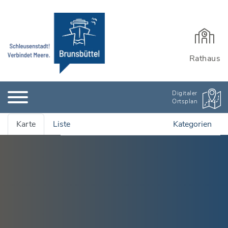
Rathaus
Digitaler
Ortsplan
Karte
Liste
Kategorien
Alle Adressen anzeigen
Ämter & Öffentliche Einrichtungen
Quartiersmanagement
Bauen, Wohnen & Garten
Rathaus und Einrichtungen
Bildung & Kinderbetreuung
Wichtige Adressen
Stadtarchiv
Kinderbetreuung
Branchenbuch