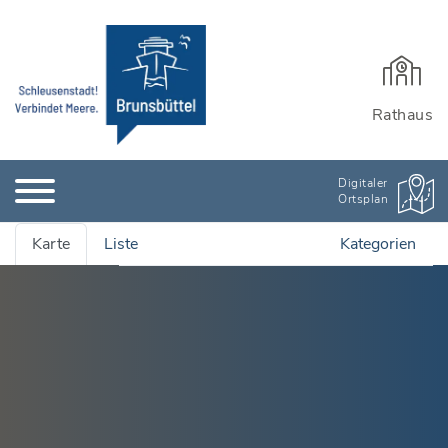
Rathaus
Digitaler
Ortsplan
Karte
Liste
Kategorien
Alle Adressen anzeigen
Ämter & Öffentliche Einrichtungen
Quartiersmanagement
Bauen, Wohnen & Garten
Rathaus und Einrichtungen
Bildung & Kinderbetreuung
Wichtige Adressen
Stadtarchiv
Kinderbetreuung
Branchenbuch