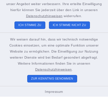
+49 4852 391-193
unser Angebot weiter verbessern. Ihre erteilte Einwilligung
sachgebiet21@stadt-brunsbuettel.de
hierfür können Sie jederzeit über den Link in unseren
Datenschutzhinweisen
widerrufen.
ICH STIMME ZU
ICH STIMME NICHT ZU
Tourist-Info Brunsbüttel
Gustav-Meyer-Platz 2
Wir weisen darauf hin, dass wir technisch notwendige
Cookies einsetzen, um eine optimale Funktion unserer
25541 Brunsbüttel
Website zu ermöglichen. Die Einwilligung zur Nutzung
+49 4852 391-186
weiterer Dienste wird bei Bedarf gesondert abgefragt.
Weitere Informationen finden Sie in unseren
touristinformation@stadt-brunsbuettel.de
Datenschutzhinweisen
.
ZUR KENNTNIS GENOMMEN
Öffnungszeiten Tourist-Info
Impressum
01. März bis Oktober
Montags bis Freitags