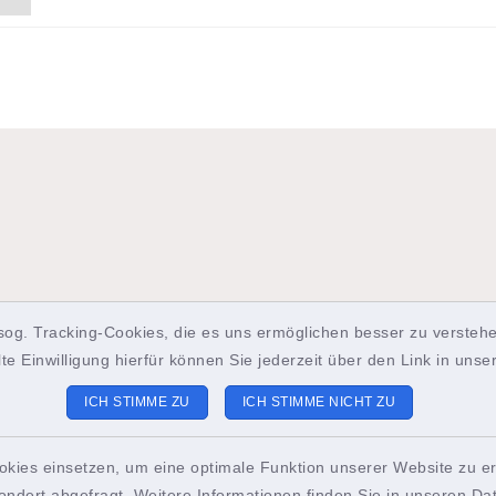
sog. Tracking-Cookies, die es uns ermöglichen besser zu verstehe
lte Einwilligung hierfür können Sie jederzeit über den Link in uns
ICH STIMME ZU
ICH STIMME NICHT ZU
okies einsetzen, um eine optimale Funktion unserer Website zu er
st-Info Brunsbüttel
Sitemap
ondert abgefragt. Weitere Informationen finden Sie in unseren
Da