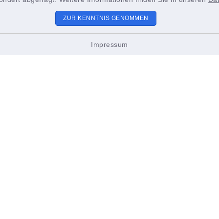
ZUR KENNTNIS GENOMMEN
-Meyer-Platz 2
Über uns
Brunsbüttel
Impressum
Maritimes
9 4852 391-186
ristinformation@stadt-brun
Rad & Sport
ettel.de
Genießen & Übernacht
ngszeiten Tourist-
Freizeit & Kultur
rz bis Oktober
s bis Freitags
- 17.00 Uhr