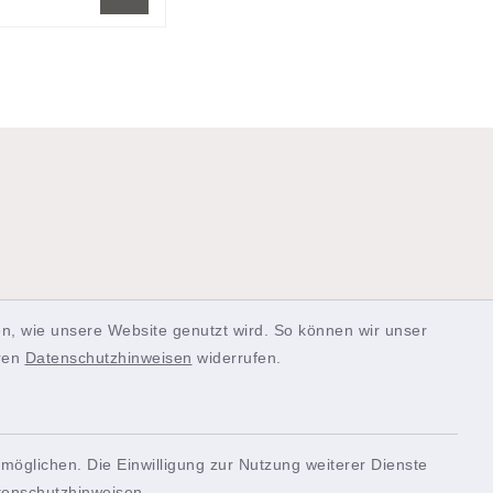
n, wie unsere Website genutzt wird. So können wir unser
SERVICE
eren
Datenschutzhinweisen
widerrufen.
möglichen. Die Einwilligung zur Nutzung weiterer Dienste
Quicklinks
tenschutzhinweisen
.