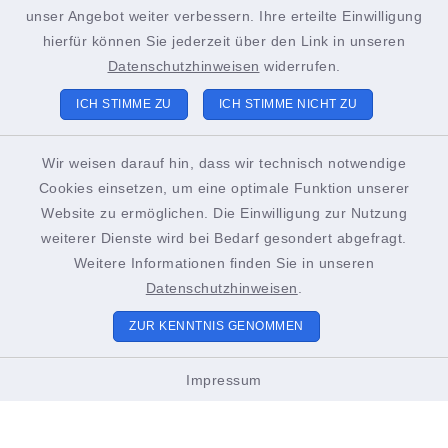
+49 4852 391-193
unser Angebot weiter verbessern. Ihre erteilte Einwilligung
sachgebiet21@stadt-brunsbuettel.de
hierfür können Sie jederzeit über den Link in unseren
Datenschutzhinweisen
widerrufen.
ICH STIMME ZU
ICH STIMME NICHT ZU
Tourist-Info Brunsbüttel
Gustav-Meyer-Platz 2
Wir weisen darauf hin, dass wir technisch notwendige
Cookies einsetzen, um eine optimale Funktion unserer
25541 Brunsbüttel
Website zu ermöglichen. Die Einwilligung zur Nutzung
+49 4852 391-186
weiterer Dienste wird bei Bedarf gesondert abgefragt.
Weitere Informationen finden Sie in unseren
touristinformation@stadt-brunsbuettel.de
Datenschutzhinweisen
.
ZUR KENNTNIS GENOMMEN
Öffnungszeiten Tourist-Info
Impressum
01. März bis Oktober
Montags bis Freitags