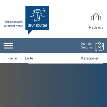
Rathaus
Digitaler
Ortsplan
Karte
Liste
Kategorien
Alle Adressen anzeigen
Ämter & Öffentliche Einrichtungen
Quartiersmanagement
Bauen, Wohnen & Garten
Rathaus und Einrichtungen
Bildung & Kinderbetreuung
Wichtige Adressen
Stadtarchiv
Kinderbetreuung
Branchenbuch