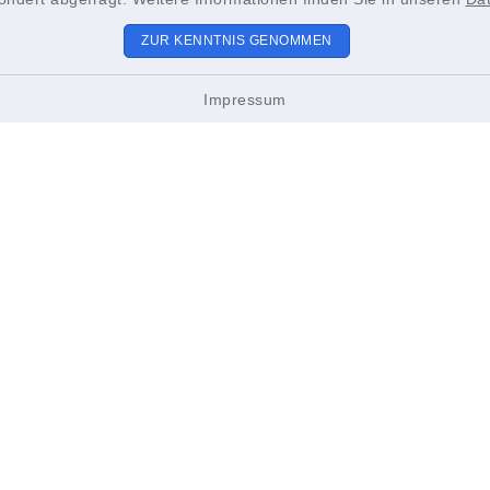
-Meyer-Platz 2
ZUR KENNTNIS GENOMMEN
Über uns
Brunsbüttel
Impressum
Maritimes
9 4852 391-186
ristinformation@stadt-brun
Rad & Sport
ettel.de
Genießen & Übernacht
ngszeiten Tourist-
Freizeit & Kultur
rz bis Oktober
s bis Freitags
- 17.00 Uhr
 August