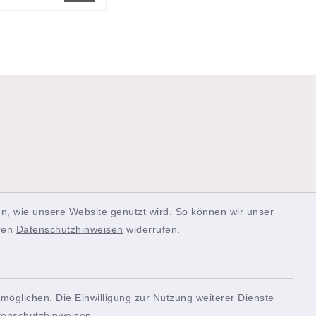
n, wie unsere Website genutzt wird. So können wir unser
SERVICE
eren
Datenschutzhinweisen
widerrufen.
möglichen. Die Einwilligung zur Nutzung weiterer Dienste
Quicklinks
tenschutzhinweisen
.