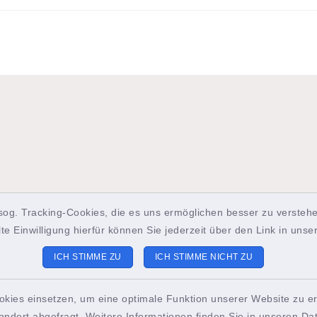
sog. Tracking-Cookies, die es uns ermöglichen besser zu verstehe
lte Einwilligung hierfür können Sie jederzeit über den Link in uns
ICH STIMME ZU
ICH STIMME NICHT ZU
okies einsetzen, um eine optimale Funktion unserer Website zu er
st-Info Brunsbüttel
Sitemap
ondert abgefragt. Weitere Informationen finden Sie in unseren
Da