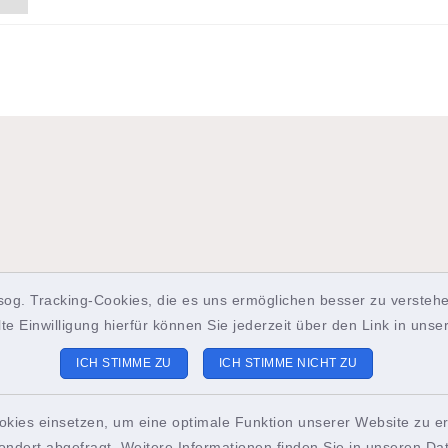
sog. Tracking-Cookies, die es uns ermöglichen besser zu verstehe
lte Einwilligung hierfür können Sie jederzeit über den Link in uns
ICH STIMME ZU
ICH STIMME NICHT ZU
okies einsetzen, um eine optimale Funktion unserer Website zu er
st-Info Brunsbüttel
Sitemap
ondert abgefragt. Weitere Informationen finden Sie in unseren
Da