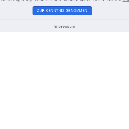
ZUR KENNTNIS GENOMMEN
-Meyer-Platz 2
Über uns
Brunsbüttel
Impressum
Maritimes
9 4852 391-186
ristinformation@stadt-brun
Rad & Sport
ettel.de
Genießen & Übernacht
ngszeiten Tourist-
Freizeit & Kultur
rz bis Oktober
s bis Freitags
- 17.00 Uhr