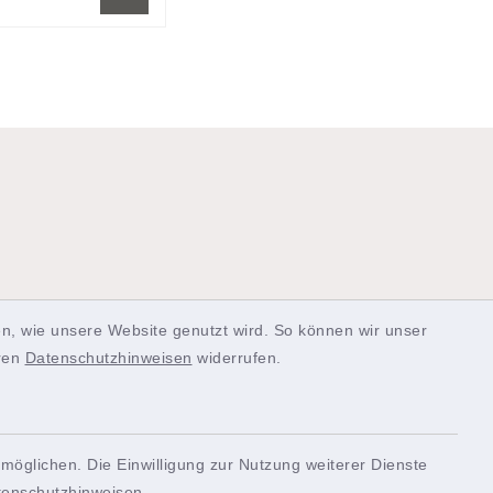
n, wie unsere Website genutzt wird. So können wir unser
SERVICE
eren
Datenschutzhinweisen
widerrufen.
möglichen. Die Einwilligung zur Nutzung weiterer Dienste
Quicklinks
tenschutzhinweisen
.